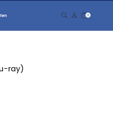
ten
0
lu-ray)