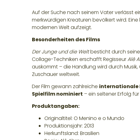
Auf der Suche nach seinem Vater verlässt ei
merkwürdigen Kreaturen bevölkert wird. Eine 
modernen Welt aufzeigt.
Besonderheiten des Films
Der Junge und die Welt
besticht durch seinen
Collage-Techniken erschafft Regisseur
Alê 
auskommt – die Handlung wird durch Musik, G
Zuschauer weltweit.
Der Film gewann zahlreiche
internationale 
Spielfilm nominiert
– ein seltener Erfolg f
Produktangaben:
Originaltitel:
O Menino e o Mundo
Produktionsjahr:
2013
Herkunftsland:
Brasilien