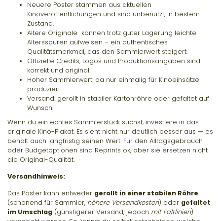
Neuere Poster stammen aus aktuellen
Kinoveröffentlichungen und sind unbenutzt, in bestem
Zustand.
Ältere Originale können trotz guter Lagerung leichte
Altersspuren aufweisen – ein authentisches
Qualitätsmerkmal, das den Sammlerwert steigert.
Offizielle Credits, Logos und Produktionsangaben sind
korrekt und original.
Hoher Sammlerwert: da nur einmalig für Kinoeinsätze
produziert.
Versand: gerollt in stabiler Kartonröhre oder gefaltet auf
Wunsch.
Wenn du ein echtes Sammlerstück suchst, investiere in das
originale Kino-Plakat. Es sieht nicht nur deutlich besser aus — es
behält auch langfristig seinen Wert. Für den Alltagsgebrauch
oder Budgetoptionen sind Reprints ok, aber sie ersetzen nicht
die Original-Qualität.
Versandhinweis:
Das Poster kann entweder
gerollt in einer stabilen Röhre
(schonend für Sammler,
höhere Versandkosten
) oder
gefaltet
im Umschlag
(günstigerer Versand, jedoch
mit Faltlinien
)