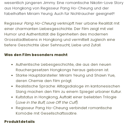
wesentlich jüngeren Jimmy. Eine romantische Nikotin-Love Story
aus Hongkong von Regisseur Pang Ho-Cheung und der
fabelhaften Miriam Yeung. Auch für Nichtraucher geeignet!!
Regisseur
Pang Ho-Cheung
verknüpft hier urbane Realität mit
einer charmanten Liebesgeschichte. Der Film zeigt mit viel
Humor und Authentizität die Eigenheiten des modernen
Grossstadtlebens in Hongkong und vermittelt zugleich eine
tiefere Geschichte über Sehnsucht, Liebe und Zufall.
Was den Film besonders macht
Authentische Liebesgeschichte
, die aus den neuen
Rauchergesetzen Hongkongs heraus geboren ist.
Starke Hauptdarsteller:
Miriam Yeung und Shawn Yue,
deren Chemie den Film prägt.
Realistische Sprache
: Alltagsdialoge im kantonesischen
Slang machen den Film zu einem Spiegel urbaner Kultur.
Kultstatus
in Hongkong, Auftakt einer beliebten Trilogie
(
Love in the Buff
,
Love Off the Cuff
).
Regisseur Pang Ho-Cheung
verbindet romantische
Komödie mit Gesellschaftssatire.
Produktdetails