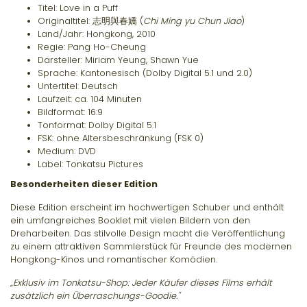
Titel:
Love in a Puff
Originaltitel:
志明與春嬌 (
Chi Ming yu Chun Jiao
)
Land/Jahr:
Hongkong, 2010
Regie:
Pang Ho-Cheung
Darsteller:
Miriam Yeung, Shawn Yue
Sprache:
Kantonesisch (Dolby Digital 5.1 und 2.0)
Untertitel:
Deutsch
Laufzeit:
ca. 104 Minuten
Bildformat:
16:9
Tonformat:
Dolby Digital 5.1
FSK:
ohne Altersbeschränkung (FSK 0)
Medium:
DVD
Label:
Tonkatsu Pictures
Besonderheiten dieser Edition
Diese Edition erscheint im
hochwertigen Schuber
und enthält
ein
umfangreiches Booklet
mit vielen Bildern von den
Dreharbeiten. Das stilvolle
Design
macht die Veröffentlichung
zu einem attraktiven
Sammlerstück
für Freunde des modernen
Hongkong-Kinos und romantischer Komödien.
„Exklusiv im Tonkatsu-Shop: Jeder Käufer dieses Films erhält
zusätzlich ein Überraschungs-Goodie."